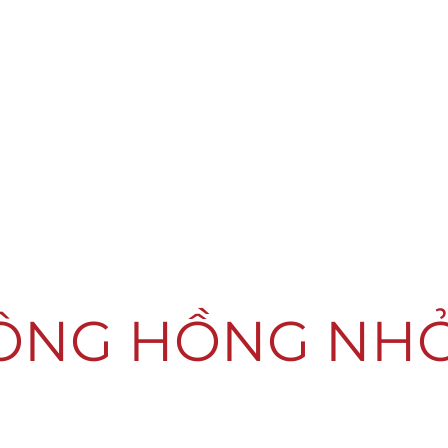
ÔNG HỒNG NH
Quỹ từ t