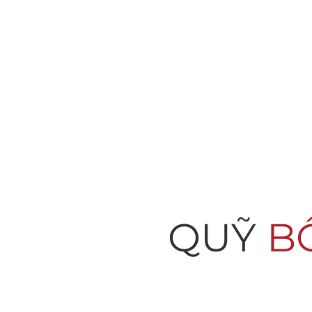
QUỸ
B