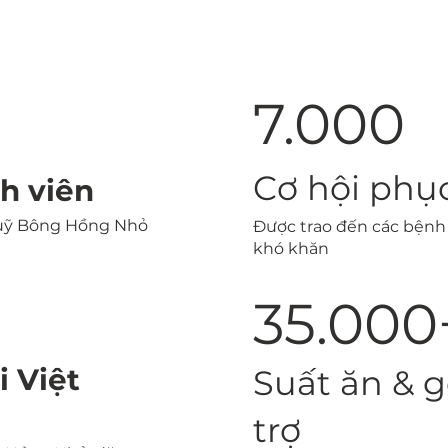
7.000
Cơ hội phục
nh viên
uỹ Bông Hồng Nhỏ
Được trao đến các bệnh
khó khăn
35.000
Suất ăn & g
i Việt
trợ