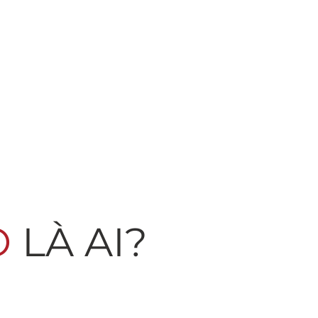
Ỏ
LÀ AI?
hiện
Bông Hồng Nhỏ
(Little Roses